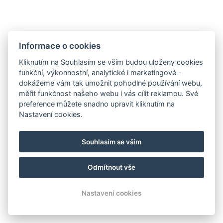
Informace o cookies
Kliknutím na Souhlasím se vším budou uloženy cookies
funkční, výkonnostní, analytické i marketingové -
dokážeme vám tak umožnit pohodlné používání webu,
měřit funkčnost našeho webu i vás cílit reklamou. Své
preference můžete snadno upravit kliknutím na
Nastavení cookies.
info@apartmany-tachov.cz
+420 608 434 505
Souhlasím se vším
Kudy k nám
Podívejte se na náš Instagram
Odmítnout vše
© Copyright 2026 | Všechna práva vyhrazena
Nastavení cookies